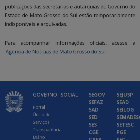
publicações das secretarias e autarquias do Governo do
Estado de Mato Grosso do Sul estão temporariamente
indisponíveis e arquivadas.
Para acompanhar informações oficiais, acesse a
Agência de Notícias de Mato Grosso do Sul
.
GOVERNO
SOCIAL
SEGOV
SEJUSP
SEFAZ
SEAD
Portal
SAD
SEILOG
Único de
SED
SEMADES
Serviços
SES
SETESC
Transparência
CGE
PGE
Diário
CASA
SEC